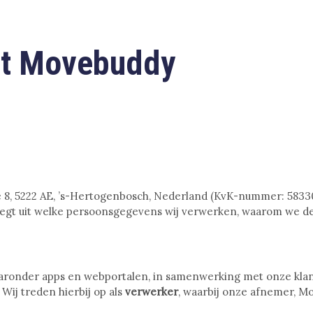
nt Movebuddy
e 8, 5222 AE, ’s-Hertogenbosch, Nederland (KvK-nummer: 58330
 legt uit welke persoonsgegevens wij verwerken, waarom we 
 waaronder apps en webportalen, in samenwerking met onze klan
ij treden hierbij op als
verwerker
, waarbij onze afnemer, M